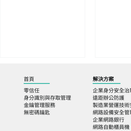
首頁
解決
方案
零信任
企業身分安全治
身分識別與存取管理
遠距辦公防護
金鑰管理服務
製造業營運技術
無密碼鑰匙
網路設備安全管
2026 臺灣資安大會：P302
2026 Jap
企業網路銀行
攤位展示新一代資安防護解決
展出 E-I
網路自動櫃員機
方案
方案，實現