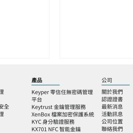
產品
公司
理
關於我們
Keyper 零信任無密碼管理
認證證書
平台
安全
最新消息
Keytrust 金鑰管理服務
理
活動訊息
XenBox 檔案加密保護系統
an IT Week：關楗
CYBERSEC 2025臺灣資安
公司位置
KYC 身分驗證服務
AM 企業身分管理解決
會
聯絡我們
KX701 NFC 智能金鑰
零信任架構