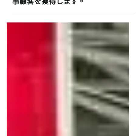
KeyXentic
2024年6月12日
「ハードウェアキー+生体認証」はよ
り安全であり、サイバーセキュリテ
ィの新興企業が最も困難な銀行や軍
事顧客を獲得します。