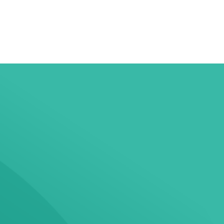
您的安全，我們守護！
保證您身分資訊的安全
的身分保護方案是最強
盾。
現在就開啟您的保護之