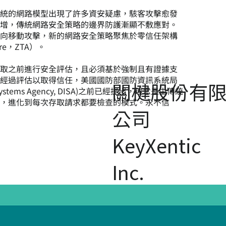
傳統的網路模型出現了許多資安疑慮，駭客攻擊愈發
激增，傳統網路安全策略的邊界防護漸顯不敷應對。
橫向移動攻擊，新的網路安全策略聚焦於零信任架構
cture，ZTA）。
存取之前進行安全評估，且必須基於強制且有證據支
要經過評估以取得信任，美國國防部國防資訊系統局
關楗股份有
ion Systems Agency, DISA)之前已經提出，理念是由傳統
式，進化到每次存取請求都要檢查的模式。永不信
公司
KeyXentic
Inc.