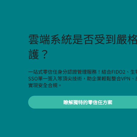
雲端系統是否受到嚴
護？
一站式零信任身分認證管理服務！結合FIDO2、生
SSO單一簽入等頂尖技術，助企業輕鬆整合VPN
實現安全合規。
瞭解獨特的零信任方案