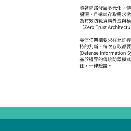
隨著網路發展多元化，
猖獗，且遠端存取需求
為有效防範資料外洩與
（Zero Trust Archite
零信任架構要求在允許
持的判斷，每次存取都
(Defense Informat
基於邊界的傳統防禦模
任，一律驗證。