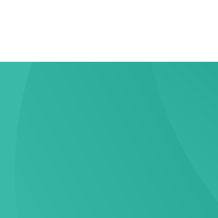
，我們
大的後
旅。