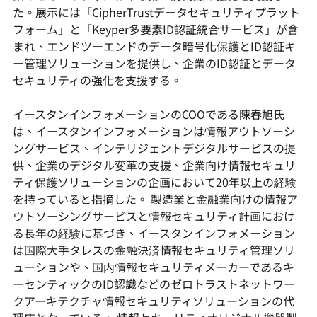
た。展示には「CipherTrustデータセキュリティプラット
フォーム」と「Keyper多要素ID認証統合サービス」が含
まれ、エンドツーエンドのデータ暗号化保護とID認証キ
ー管理ソリューションを提供し、企業のID認証とデータ
セキュリティの強化を支援する。
イースタンインフォメーションのCOOである陳春旭氏
は、イースタンインフォメーションは情報アウトソーシ
ングサービス、インテリジェントデジタルサービスの提
供、企業のデジタル変革の支援、企業向け情報セキュリ
ティ保護ソリューションの企画において20年以上の経験
を持っていると指摘した。 製造業と金融業向けの情報ア
ウトソーシングサービスと情報セキュリティ計画におけ
る長年の経験に基づき、イースタンインフォメーション
は国際大手タレスの金融決済情報セキュリティ管理ソリ
ューションや、国内情報セキュリティメーカーであるキ
ーセンティックのID認識などのゼロトラストネットワー
クアーキテクチャ情報セキュリティソリューションの代