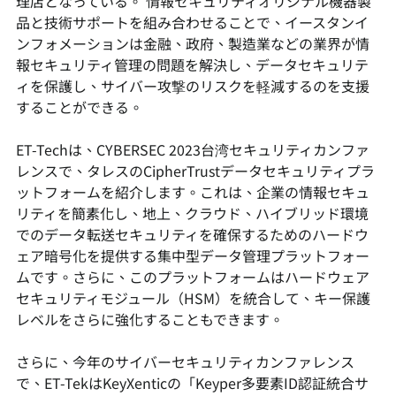
理店となっている。 情報セキュリティオリジナル機器製
品と技術サポートを組み合わせることで、イースタンイ
ンフォメーションは金融、政府、製造業などの業界が情
報セキュリティ管理の問題を解決し、データセキュリテ
ィを保護し、サイバー攻撃のリスクを軽減するのを支援
することができる。
ET-Techは、CYBERSEC 2023台湾セキュリティカンファ
レンスで、タレスのCipherTrustデータセキュリティプラ
ットフォームを紹介します。これは、企業の情報セキュ
リティを簡素化し、地上、クラウド、ハイブリッド環境
でのデータ転送セキュリティを確保するためのハードウ
ェア暗号化を提供する集中型データ管理プラットフォー
ムです。さらに、このプラットフォームはハードウェア
セキュリティモジュール（HSM）を統合して、キー保護
レベルをさらに強化することもできます。
さらに、今年のサイバーセキュリティカンファレンス
で、ET-TekはKeyXenticの「Keyper多要素ID認証統合サ